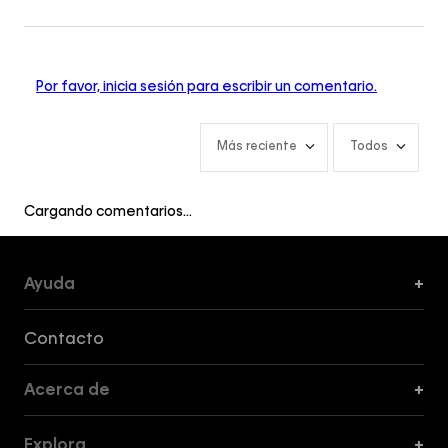
Por favor, inicia sesión para escribir un comentario.
Más reciente
Todos
Cargando comentarios…
Ayuda
+
Formas de Pago, Envío y Servicio al Cliente
Contacto
Acerca de
+
Guía de Cortes
Explora
+