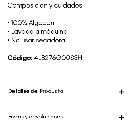
Composición y cuidados
• 100% Algodón
• Lavado a máquina
• No usar secadora
Código:
4LB276G00S3H
Detalles del Producto
Genero
Hombre
Envíos y devoluciones
Color
Morado
Envío Normal: Hasta 3 días hábiles.