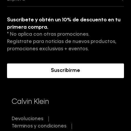
Guía de ropa interior de mujer
Explora
Guía de ropa interior de hombre
Suscríbete y obtén un 10% de descuento en tu
Tiendas
primera compra.
* No aplica con otras promociones.
Aviso de privacidad
Regístrate para noticias de nuevos productos,
Términos y Condiciones
promociones exclusivas + eventos.
Acerca de Calvin Klein
Suscribirme
Calvin Klein
Devoluciones
Términos y condiciones