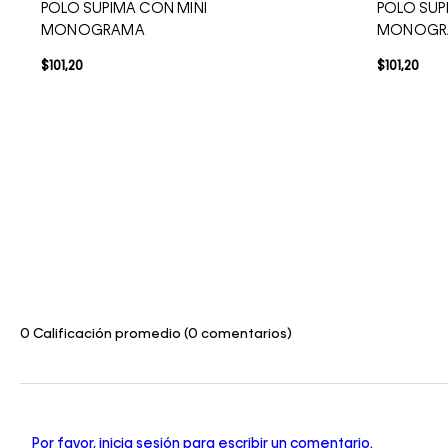
POLO SUPIMA CON MINI
POLO SUP
MONOGRAMA
MONOGR
$
101
,
20
$
101
,
20
0 Calificación promedio
(0 comentarios)
Por favor, inicia sesión para escribir un comentario.