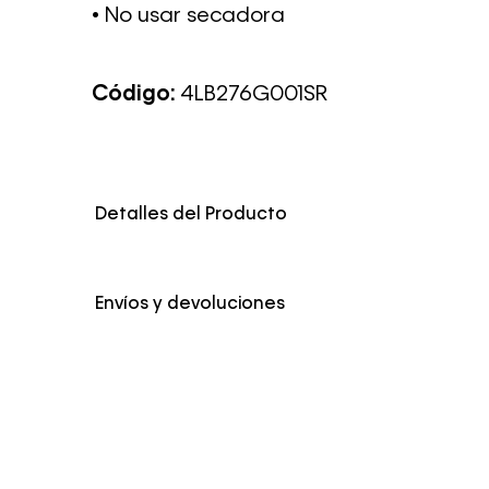
• No usar secadora
Código:
4LB276G001SR
Detalles del Producto
Genero
Hombre
Envíos y devoluciones
Color
Rosado
Envío Normal: Hasta 3 días hábiles.