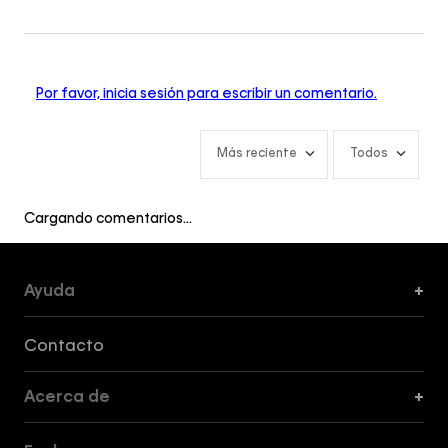
Por favor, inicia sesión para escribir un comentario.
Más reciente
Todos
Cargando comentarios…
Ayuda
+
Formas de Pago, Envío y Servicio al Cliente
Contacto
Acerca de
+
Guía de Cortes