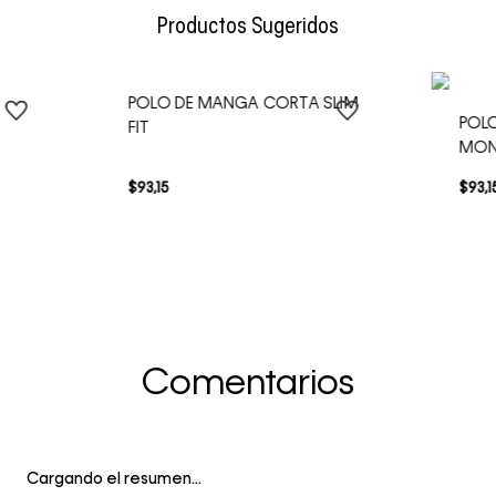
Productos Sugeridos
POLO DE MANGA CORTA SLIM
POLO
FIT
MO
$
93
,
15
$
93
,
1
Comentarios
Cargando el resumen…