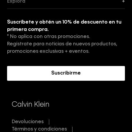
Explora
+
Guía de ropa interior de mujer
Explora
Guía de ropa interior de hombre
Suscríbete y obtén un 10% de descuento en tu
Tiendas
primera compra.
* No aplica con otras promociones.
Aviso de privacidad
Regístrate para noticias de nuevos productos,
Términos y Condiciones
promociones exclusivas + eventos.
Acerca de Calvin Klein
Suscribirme
Calvin Klein
Devoluciones
Términos y condiciones