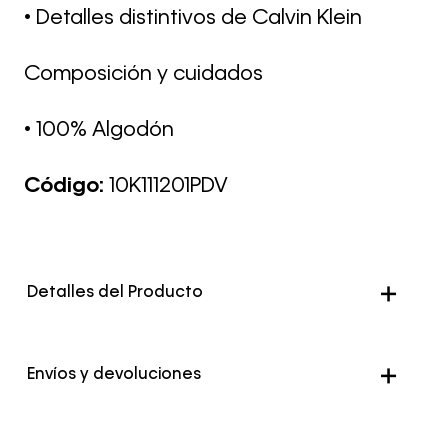
• Detalles distintivos de Calvin Klein
Composición y cuidados
• 100% Algodón
Código:
10K111201PDV
Detalles del Producto
Genero
Hombre
Envíos y devoluciones
Color
Beige
Envío Normal: Hasta 3 días hábiles.