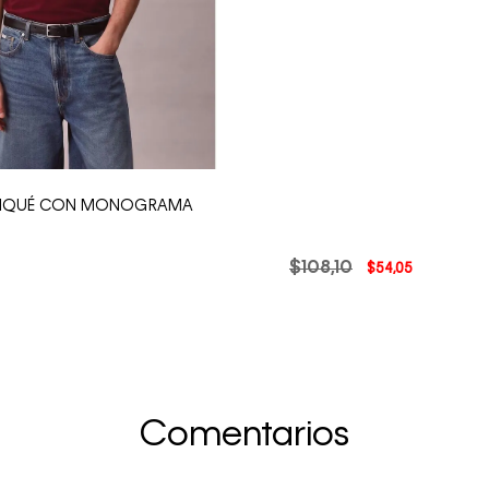
 PIQUÉ CON MONOGRAMA
$
108
,
10
$
54
,
05
Comentarios