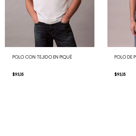
POLO CON TEJIDO EN PIQUÉ
POLO DE
$
93
,
15
$
93
,
15