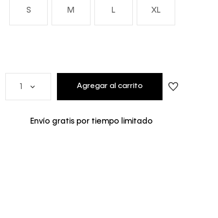
S
M
L
XL
Agregar al carrito
1
Envío gratis por tiempo limitado