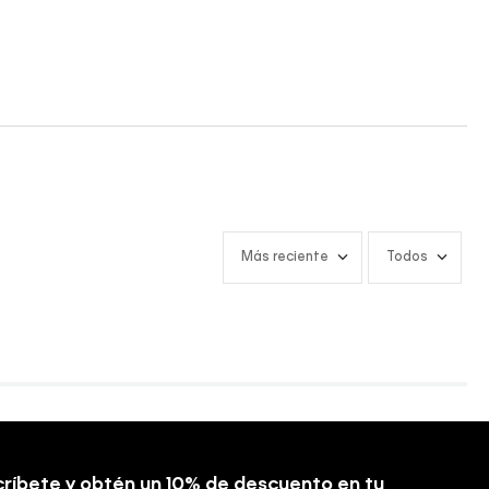
Más reciente
Todos
ríbete y obtén un 10% de descuento en tu