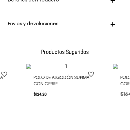
Detalles del Producto
Genero
Hombre
Envíos y devoluciones
Color
Rojo
Envío Normal: Hasta 3 días hábiles.
Productos Sugeridos
MA
POLO DE ALGODÓN SUPIMA
POLO
CON CIERRE
COR
$
16
$
124
,
20