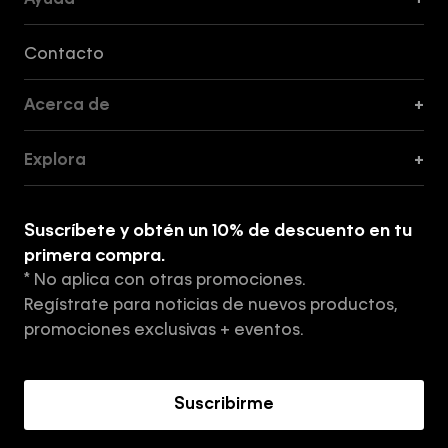
Ayuda
+
Formas de Pago, Envío y Servicio al Cliente
Contacto
Acerca de
+
Guía de Cortes
Explora
+
Guía de ropa interior de mujer
Explora
Guía de ropa interior de hombre
Suscríbete y obtén un 10% de descuento en tu
Tiendas
primera compra.
* No aplica con otras promociones.
Aviso de privacidad
Regístrate para noticias de nuevos productos,
Términos y Condiciones
promociones exclusivas + eventos.
Acerca de Calvin Klein
Suscribirme