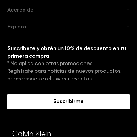
Acerca de
+
Guía de Cortes
Explora
+
Guía de ropa interior de mujer
Explora
Guía de ropa interior de hombre
Suscríbete y obtén un 10% de descuento en tu
Tiendas
primera compra.
* No aplica con otras promociones.
Aviso de privacidad
Regístrate para noticias de nuevos productos,
Términos y Condiciones
promociones exclusivas + eventos.
Acerca de Calvin Klein
Suscribirme
Calvin Klein