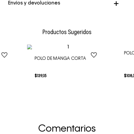
Envíos y devoluciones
Envío Normal: Hasta 3 días hábiles.
Productos Sugeridos
POLO
POLO DE MANGA CORTA
$
139
,
15
$
108
,
Comentarios