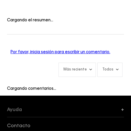
Cargando el resumen…
Por favor, inicia sesión para escribir un comentario.
Más reciente
Todos
Cargando comentarios…
Ayuda
+
Formas de Pago, Envío y Servicio al Cliente
Contacto