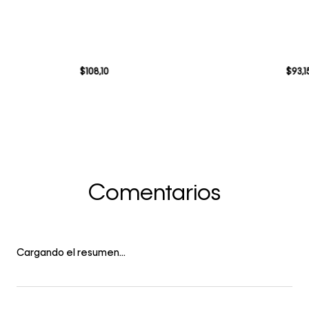
$
108
,
10
$
93
,
1
Comentarios
Cargando el resumen…