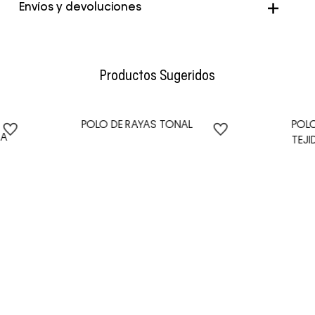
Genero
Hombre
Envíos y devoluciones
Color
Morado
Envío Normal: Hasta 3 días hábiles.
Productos Sugeridos
POLO DE RAYAS TONAL
POL
MA
TEJI