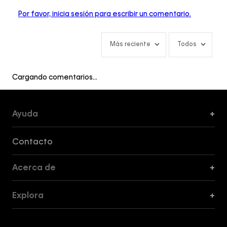
Por favor, inicia sesión para escribir un comentario.
Más reciente
Todos
Cargando comentarios…
Ayuda
+
Formas de Pago, Envío y Servicio al Cliente
Contacto
Acerca de
+
Guía de Cortes
Explora
+
Guía de ropa interior de mujer
Explora
Guía de ropa interior de hombre