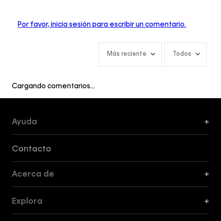
Por favor, inicia sesión para escribir un comentario.
Más reciente
Todos
Cargando comentarios…
Ayuda
+
Formas de Pago, Envío y Servicio al Cliente
Contacto
Acerca de
+
Guía de Cortes
Explora
+
Guía de ropa interior de mujer
Explora