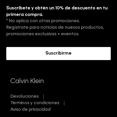
Guía de ropa interior de hombre
Suscríbete y obtén un 10% de descuento en tu
Tiendas
primera compra.
* No aplica con otras promociones.
Aviso de privacidad
Regístrate para noticias de nuevos productos,
Términos y Condiciones
promociones exclusivas + eventos.
Acerca de Calvin Klein
Suscribirme
Calvin Klein
Devoluciones
Términos y condiciones
Aviso de privacidad