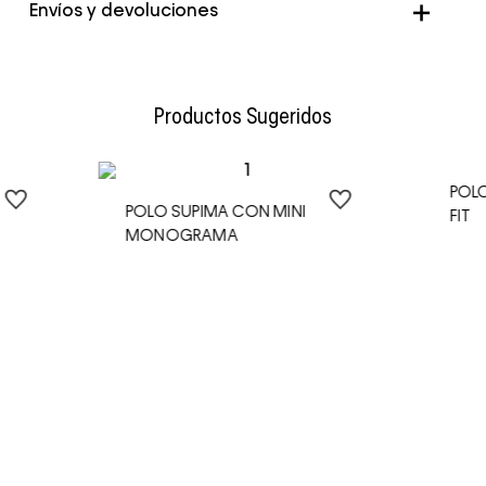
Genero
Hombre
Envíos y devoluciones
Color
Blanco
Envío Normal: Hasta 3 días hábiles.
Productos Sugeridos
POL
POLO SUPIMA CON MINI
FIT
MONOGRAMA