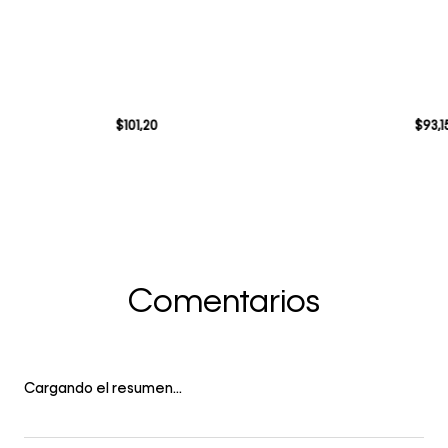
$
101
,
20
$
93
,
1
Comentarios
Cargando el resumen…