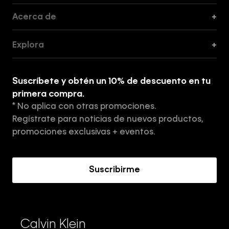
Acerca de
+
Guía de Cortes
Explora
+
Guía de ropa interior de mujer
Explora
Guía de ropa interior de hombre
Suscríbete y obtén un 10% de descuento en tu
Tiendas
primera compra.
* No aplica con otras promociones.
Aviso de privacidad
Regístrate para noticias de nuevos productos,
Términos y Condiciones
promociones exclusivas + eventos.
Acerca de Calvin Klein
Suscribirme
Calvin Klein