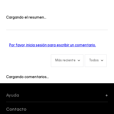
Cargando el resumen…
Por favor, inicia sesión para escribir un comentario.
Más reciente
Todos
Cargando comentarios…
Ayuda
+
Formas de Pago, Envío y Servicio al Cliente
Contacto