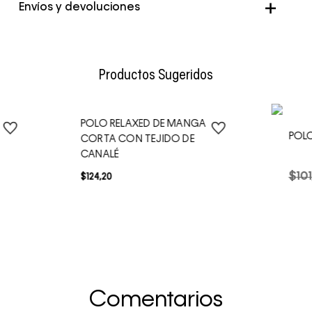
Envíos y devoluciones
Envío Normal: Hasta 3 días hábiles.
Productos Sugeridos
POLO RELAXED DE MANGA
POL
CORTA CON TEJIDO DE
CANALÉ
$
101
$
124
,
20
Comentarios