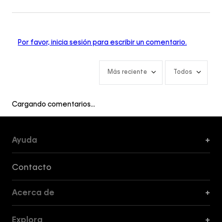
Por favor, inicia sesión para escribir un comentario.
Más reciente
Todos
Cargando comentarios…
Ayuda
+
Formas de Pago, Envío y Servicio al Cliente
Contacto
Acerca de
+
Guía de Cortes
Explora
+