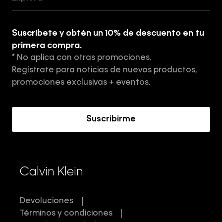
Guía de ropa interior de mujer
Explora
Guía de ropa interior de hombre
Suscríbete y obtén un 10% de descuento en tu
Tiendas
primera compra.
* No aplica con otras promociones.
Aviso de privacidad
Regístrate para noticias de nuevos productos,
Términos y Condiciones
promociones exclusivas + eventos.
Acerca de Calvin Klein
Suscribirme
Calvin Klein
Devoluciones
Términos y condiciones