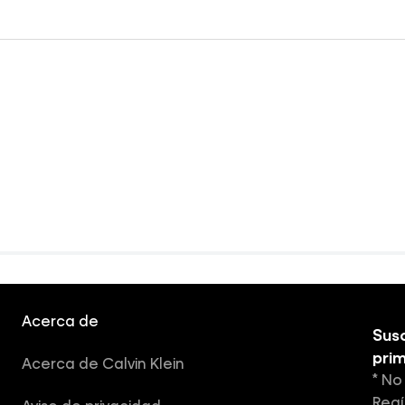
Acerca de
Susc
pri
Acerca de Calvin Klein
* No
Regí