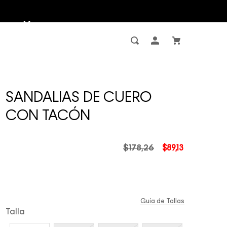
SANDALIAS DE CUERO
CON TACÓN
$
178
,
26
$
89
,
13
Guía de Tallas
Talla