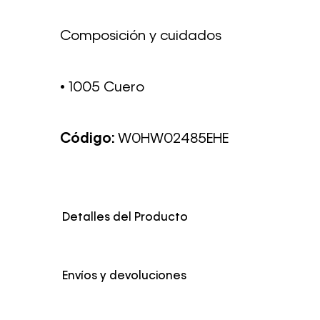
Composición y cuidados
• 1005 Cuero
Código:
W0HW02485EHE
Detalles del Producto
Color
Negro
Envíos y devoluciones