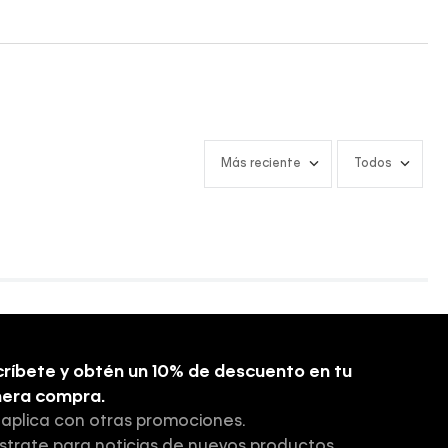
Más reciente
Todos
ríbete y obtén un 10% de descuento en tu
mera compra.
 aplica con otras promociones.
strate para noticias de nuevos productos,