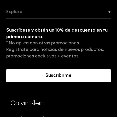
Guía de Cortes
Explora
+
Guía de ropa interior de mujer
Explora
Guía de ropa interior de hombre
Suscríbete y obtén un 10% de descuento en tu
Tiendas
primera compra.
* No aplica con otras promociones.
Aviso de privacidad
Regístrate para noticias de nuevos productos,
Términos y Condiciones
promociones exclusivas + eventos.
Acerca de Calvin Klein
Suscribirme
Calvin Klein