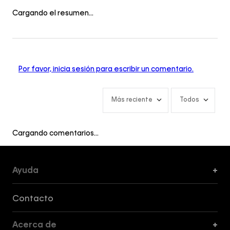
Cargando el resumen…
Por favor, inicia sesión para escribir un comentario.
Más reciente
Todos
Cargando comentarios…
Ayuda
+
Formas de Pago, Envío y Servicio al Cliente
Contacto
Acerca de
+