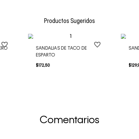
Envío Normal: Hasta 3 días hábiles.
Productos Sugeridos
UERO
SANDALIAS DE TACO DE
SAND
ESPARTO
$
172
,
50
$
129
,
Comentarios