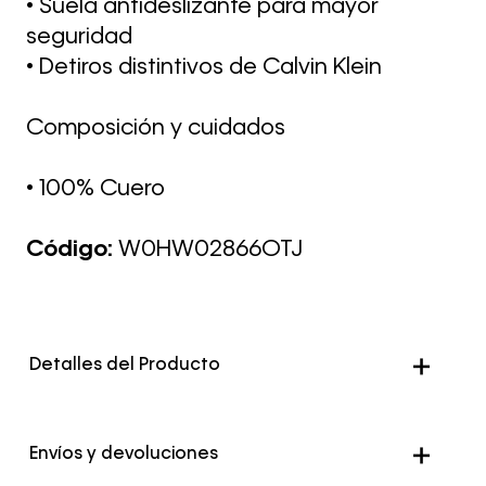
• Suela antideslizante para mayor
seguridad
• Detiros distintivos de Calvin Klein
Composición y cuidados
• 100% Cuero
Código:
W0HW02866OTJ
Detalles del Producto
Color
Negro
Envíos y devoluciones