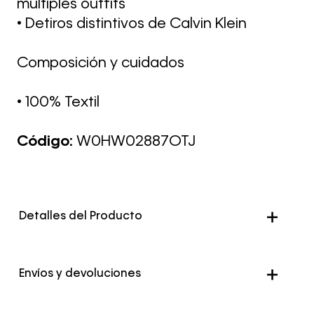
múltiples outfits
• Detiros distintivos de Calvin Klein
Composición y cuidados
• 100% Textil
Código:
W0HW02887OTJ
Detalles del Producto
Color
Negro
Envíos y devoluciones