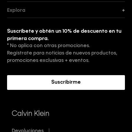
Guía de Cortes
Explora
+
Guía de ropa interior de mujer
Explora
Guía de ropa interior de hombre
Suscríbete y obtén un 10% de descuento en tu
Tiendas
primera compra.
* No aplica con otras promociones.
Aviso de privacidad
Regístrate para noticias de nuevos productos,
Términos y Condiciones
promociones exclusivas + eventos.
Acerca de Calvin Klein
Suscribirme
Calvin Klein
Devoluciones