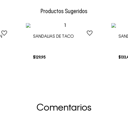
Envío Normal: Hasta 3 días hábiles.
Productos Sugeridos
N
SANDALIAS DE TACO
SAND
$
129
,
95
$
133
,
Comentarios