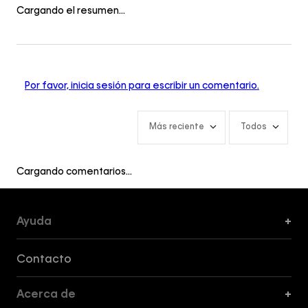
Cargando el resumen…
Por favor, inicia sesión para escribir un comentario.
Más reciente
Todos
Cargando comentarios…
Ayuda
+
Formas de Pago, Envío y Servicio al Cliente
Contacto
Acerca de
+