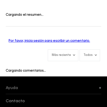
Cargando el resumen…
Por favor, inicia sesión para escribir un comentario.
Más reciente
Todos
Cargando comentarios…
Ayuda
+
Formas de Pago, Envío y Servicio al Cliente
Contacto