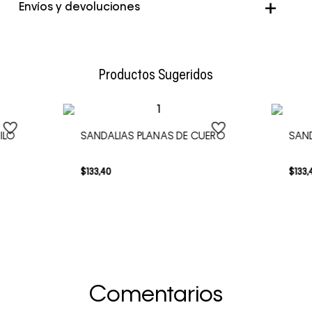
Envíos y devoluciones
Envío Normal: Hasta 3 días hábiles.
Productos Sugeridos
ILO
SANDALIAS PLANAS DE CUERO
SAND
$
133
,
40
$
133
,
Comentarios