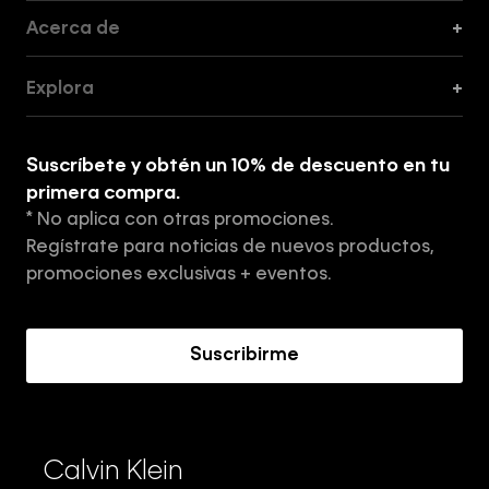
Acerca de
+
Guía de Cortes
Explora
+
Guía de ropa interior de mujer
Explora
Guía de ropa interior de hombre
Suscríbete y obtén un 10% de descuento en tu
Tiendas
primera compra.
* No aplica con otras promociones.
Aviso de privacidad
Regístrate para noticias de nuevos productos,
Términos y Condiciones
promociones exclusivas + eventos.
Acerca de Calvin Klein
Suscribirme
Calvin Klein