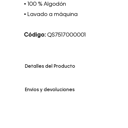
• 100 % Algodón
• Lavado a máquina
Código:
QS7517000001
Detalles del Producto
Color
Negro
Envíos y devoluciones
Envío Normal: Hasta 3 días hábiles.