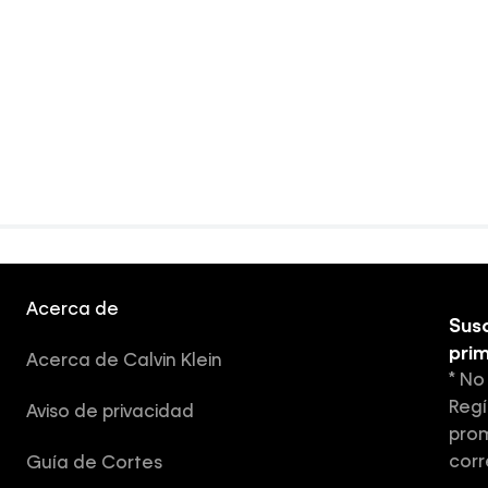
Acerca de
Susc
pri
Acerca de Calvin Klein
* No
Regí
Aviso de privacidad
prom
corr
Guía de Cortes