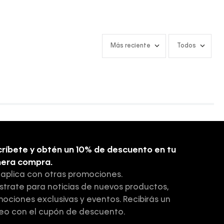
Más reciente
Todos
ríbete y obtén un 10% de descuento en tu
mera compra.
 aplica con otras promociones.
strate para noticias de nuevos productos,
ociones exclusivas y eventos. Recibirás un
eo con el cupón de descuento.