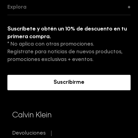
Guía de Cortes
Explora
+
Guía de ropa interior de mujer
Explora
Guía de ropa interior de hombre
Suscríbete y obtén un 10% de descuento en tu
Tiendas
primera compra.
* No aplica con otras promociones.
Aviso de privacidad
Regístrate para noticias de nuevos productos,
Términos y Condiciones
promociones exclusivas + eventos.
Acerca de Calvin Klein
Suscribirme
Calvin Klein
Devoluciones