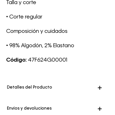
Talla y corte
• Corte regular
Composición y cuidados
• 98% Algodón, 2% Elastano
Código:
47F624G00001
Detalles del Producto
Genero
Mujer
Envíos y devoluciones