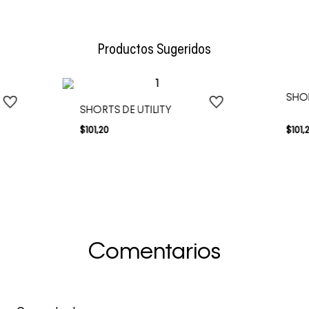
Color
Negro
Envío Normal: Hasta 3 días hábiles.
Productos Sugeridos
SHOR
SHORTS DE UTILITY
$
101
,
20
$
101
,
Comentarios