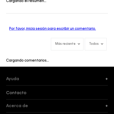
Cargando el resumen…
Por favor, inicia sesión para escribir un comentario.
Más reciente
Todos
Cargando comentarios…
Ayuda
+
Formas de Pago, Envío y Servicio al Cliente
Contacto
Acerca de
+