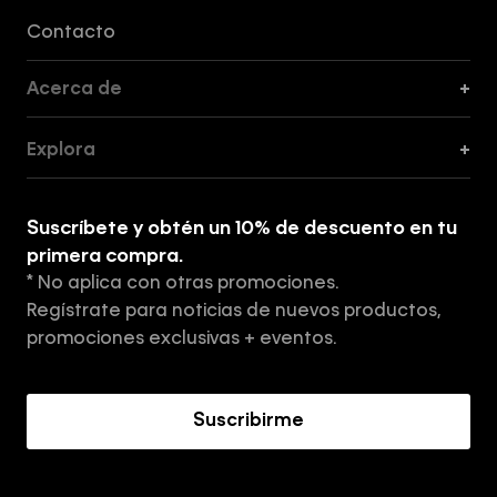
Formas de Pago, Envío y Servicio al Cliente
Contacto
Acerca de
+
Guía de Cortes
Explora
+
Guía de ropa interior de mujer
Explora
Guía de ropa interior de hombre
Suscríbete y obtén un 10% de descuento en tu
Tiendas
primera compra.
* No aplica con otras promociones.
Aviso de privacidad
Regístrate para noticias de nuevos productos,
Términos y Condiciones
promociones exclusivas + eventos.
Acerca de Calvin Klein
Suscribirme