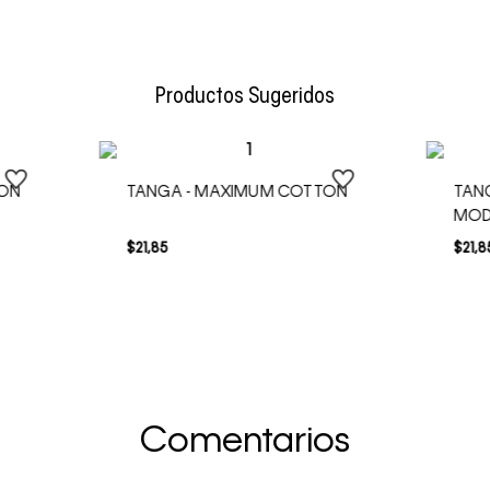
Envío Normal: Hasta 3 días hábiles.
Productos Sugeridos
TON
TANGA - MAXIMUM COTTON
TANG
MOD
$
21
,
85
$
21
,
8
Comentarios