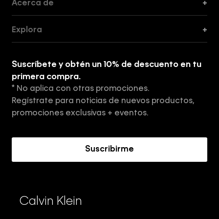
Acerca de
+
Guía de Cortes
Explora
+
Guía de ropa interior de mujer
Explora
Guía de ropa interior de hombre
Suscríbete y obtén un 10% de descuento en tu
Tiendas
primera compra.
* No aplica con otras promociones.
Aviso de privacidad
Regístrate para noticias de nuevos productos,
Términos y Condiciones
promociones exclusivas + eventos.
Acerca de Calvin Klein
Suscribirme
Calvin Klein