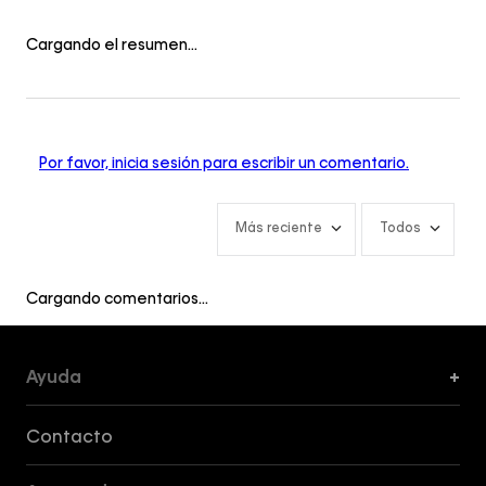
Cargando el resumen…
Por favor, inicia sesión para escribir un comentario.
Más reciente
Todos
Cargando comentarios…
Ayuda
+
Formas de Pago, Envío y Servicio al Cliente
Contacto