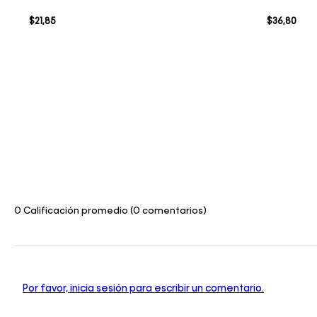
$
21
,
85
$
36
,
80
0 Calificación promedio
(0 comentarios)
Por favor, inicia sesión para escribir un comentario.