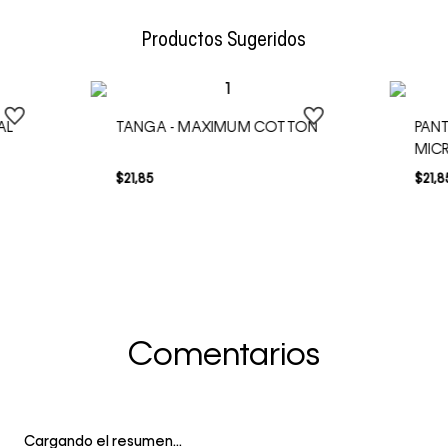
Envío Normal: Hasta 3 días hábiles.
Productos Sugeridos
AL
TANGA - MAXIMUM COTTON
PANT
MIC
$
21
,
85
$
21
,
8
Comentarios
Cargando el resumen…