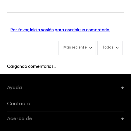
Por favor, inicia sesión para escribir un comentario.
Más reciente
Todos
Cargando comentarios…
Ayuda
+
Formas de Pago, Envío y Servicio al Cliente
Contacto
Acerca de
+
Guía de Cortes