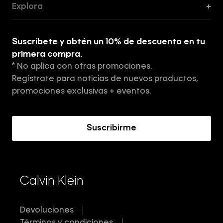
Explora
+
Guía de ropa interior de mujer
Explora
Guía de ropa interior de hombre
Suscríbete y obtén un 10% de descuento en tu
Tiendas
primera compra.
* No aplica con otras promociones.
Aviso de privacidad
Regístrate para noticias de nuevos productos,
Términos y Condiciones
promociones exclusivas + eventos.
Acerca de Calvin Klein
Suscribirme
Calvin Klein
Devoluciones