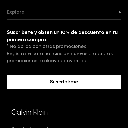
Guía de Cortes
Explora
+
Guía de ropa interior de mujer
Explora
Guía de ropa interior de hombre
Suscríbete y obtén un 10% de descuento en tu
Tiendas
primera compra.
* No aplica con otras promociones.
Aviso de privacidad
Regístrate para noticias de nuevos productos,
Términos y Condiciones
promociones exclusivas + eventos.
Acerca de Calvin Klein
Suscribirme
Calvin Klein