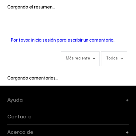
Cargando el resumen…
Por favor, inicia sesión para escribir un comentario.
Más reciente
Todos
Cargando comentarios…
Ayuda
+
Formas de Pago, Envío y Servicio al Cliente
Contacto
Acerca de
+