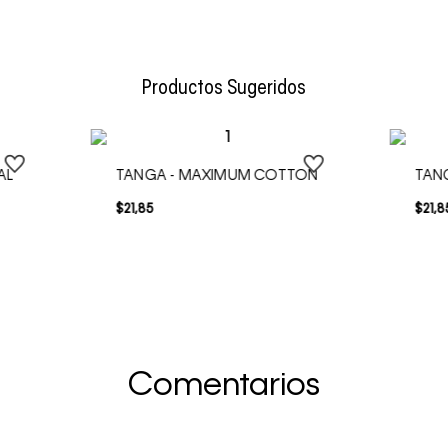
Envío Normal: Hasta 3 días hábiles.
Productos Sugeridos
AL
TANGA - MAXIMUM COTTON
TAN
$
21
,
85
$
21
,
8
Comentarios