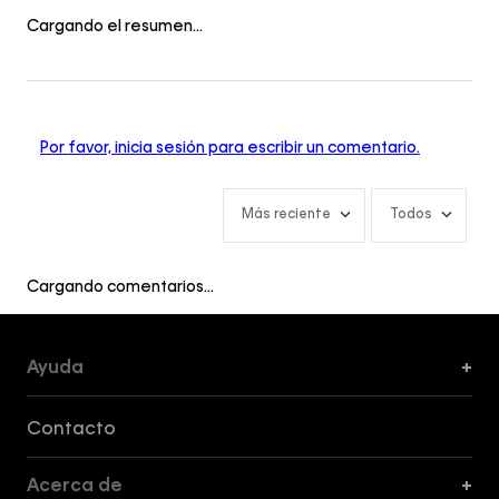
Cargando el resumen…
Por favor, inicia sesión para escribir un comentario.
Más reciente
Todos
Cargando comentarios…
Ayuda
+
Formas de Pago, Envío y Servicio al Cliente
Contacto
Acerca de
+