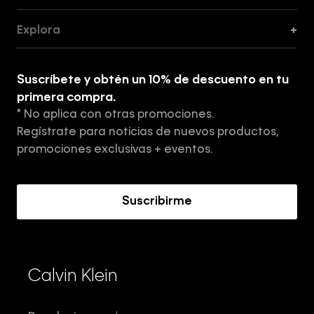
Guía de Cortes
Explora
+
Guía de ropa interior de mujer
Explora
Guía de ropa interior de hombre
Suscríbete y obtén un 10% de descuento en tu
Tiendas
primera compra.
* No aplica con otras promociones.
Aviso de privacidad
Regístrate para noticias de nuevos productos,
Términos y Condiciones
promociones exclusivas + eventos.
Acerca de Calvin Klein
Suscribirme
Calvin Klein