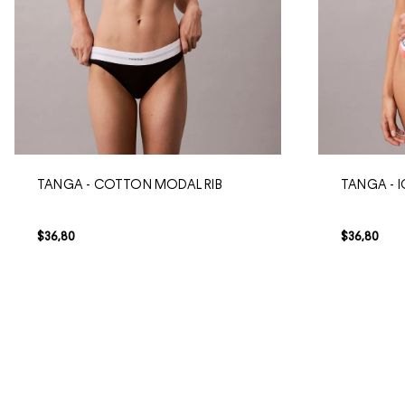
TANGA - COTTON MODAL RIB
TANGA -
$
36
,
80
$
36
,
80