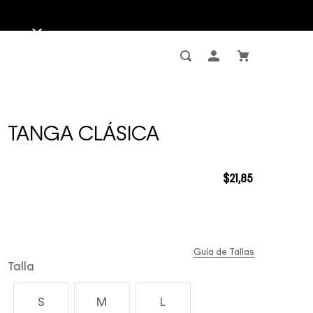
TANGA CLÁSICA
$
21
,
85
Guía de Tallas
Talla
S
M
L