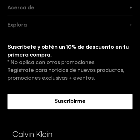
Acerca de
+
Guía de Cortes
Explora
+
Guía de ropa interior de mujer
Explora
Guía de ropa interior de hombre
Suscríbete y obtén un 10% de descuento en tu
Tiendas
primera compra.
* No aplica con otras promociones.
Aviso de privacidad
Regístrate para noticias de nuevos productos,
Términos y Condiciones
promociones exclusivas + eventos.
Acerca de Calvin Klein
Suscribirme
Calvin Klein