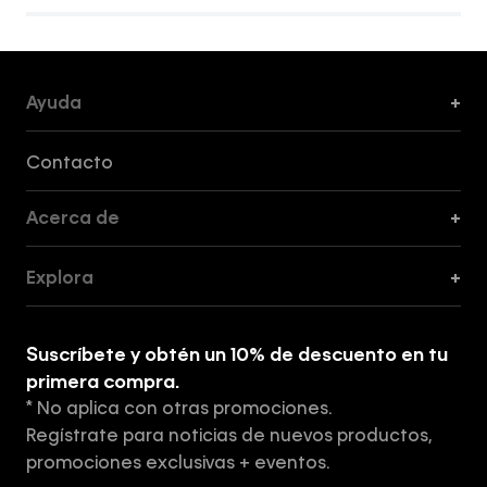
Ayuda
+
Formas de Pago, Envío y Servicio al Cliente
Contacto
Acerca de
+
Guía de Cortes
Explora
+
Guía de ropa interior de mujer
Explora
Guía de ropa interior de hombre
Suscríbete y obtén un 10% de descuento en tu
Tiendas
primera compra.
* No aplica con otras promociones.
Aviso de privacidad
Regístrate para noticias de nuevos productos,
Términos y Condiciones
promociones exclusivas + eventos.