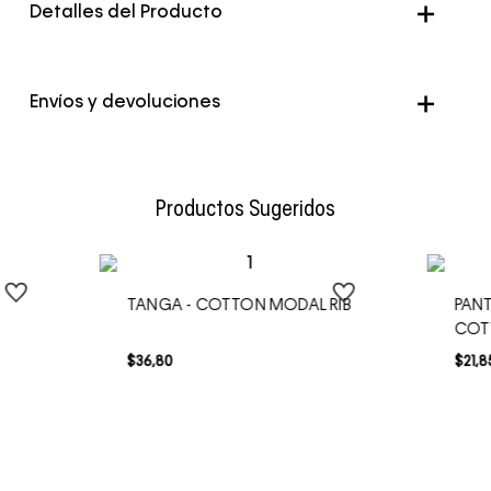
Detalles del Producto
Envíos y devoluciones
Envío Normal: Hasta 3 días hábiles.
Productos Sugeridos
TANGA - COTTON MODAL RIB
PAN
COT
$
36
,
80
$
21
,
8