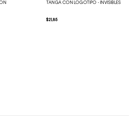
TON
TANGA CON LOGOTIPO - INVISIBLES
$
21
,
85