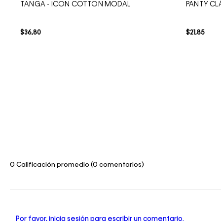
TANGA - ICON COTTON MODAL
PANTY CL
$
36
,
80
$
21
,
85
0 Calificación promedio
(0 comentarios)
Por favor, inicia sesión para escribir un comentario.