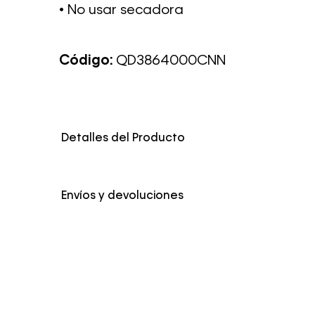
• No usar secadora
Código:
QD3864000CNN
Detalles del Producto
Envíos y devoluciones
Envío Normal: Hasta 3 días hábiles.