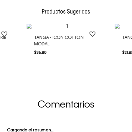
Envío Normal: Hasta 3 días hábiles.
Productos Sugeridos
RIB
TANGA - ICON COTTON
TANG
MODAL
$
36
,
80
$
21
,
8
Comentarios
Cargando el resumen…