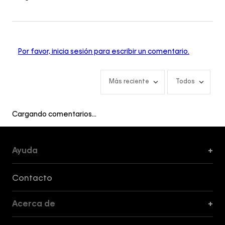
Por favor, inicia sesión para escribir un comentario.
Más reciente
Todos
Cargando comentarios…
Ayuda
+
Formas de Pago, Envío y Servicio al Cliente
Contacto
Acerca de
+
Guía de Cortes