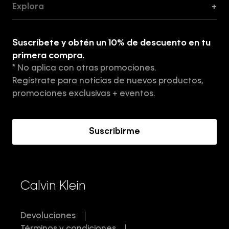
Explora
+
Guía de ropa interior de mujer
Explora
Guía de ropa interior de hombre
Suscríbete y obtén un 10% de descuento en tu
Tiendas
primera compra.
* No aplica con otras promociones.
Aviso de privacidad
Regístrate para noticias de nuevos productos,
Términos y Condiciones
promociones exclusivas + eventos.
Acerca de Calvin Klein
Suscribirme
Calvin Klein
Devoluciones