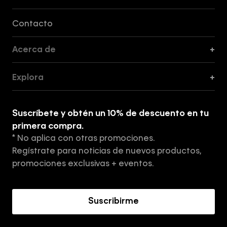
Formas de Pago, Envío y Servicio al Cliente
Contacto
Acerca de
+
Guía de Cortes
Explora
+
Guía de ropa interior de mujer
Explora
Guía de ropa interior de hombre
Suscríbete y obtén un 10% de descuento en tu
Tiendas
primera compra.
* No aplica con otras promociones.
Aviso de privacidad
Regístrate para noticias de nuevos productos,
Términos y Condiciones
promociones exclusivas + eventos.
Acerca de Calvin Klein
Suscribirme