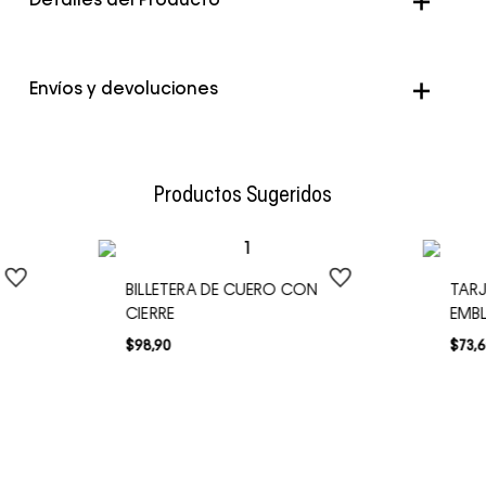
Detalles del Producto
Color
Negro
Envíos y devoluciones
Envío Normal: Hasta 3 días hábiles.
Productos Sugeridos
BILLETERA DE CUERO CON
TAR
CIERRE
EMB
$
98
,
90
$
73
,
6