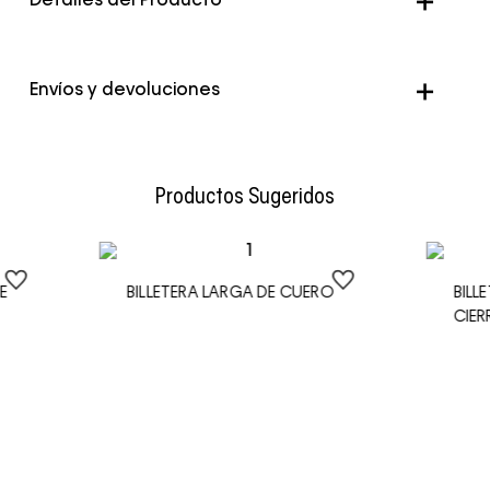
Detalles del Producto
Color
Beige
Envíos y devoluciones
Envío Normal: Hasta 3 días hábiles.
Productos Sugeridos
E
BILLETERA LARGA DE CUERO
BILL
CIER