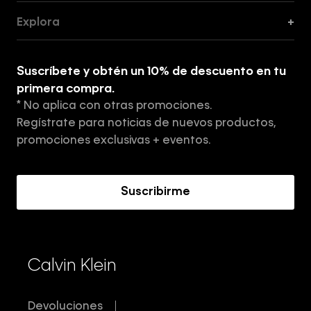
Guía de Cortes
Explora
+
Guía de ropa interior de mujer
Explora
Guía de ropa interior de hombre
Suscríbete y obtén un 10% de descuento en tu
Tiendas
primera compra.
* No aplica con otras promociones.
Aviso de privacidad
Regístrate para noticias de nuevos productos,
Términos y Condiciones
promociones exclusivas + eventos.
Acerca de Calvin Klein
Suscribirme
Calvin Klein
Devoluciones