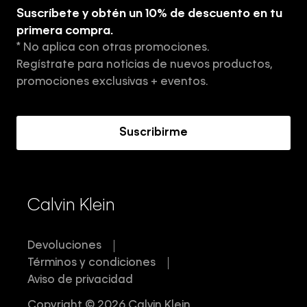
Guía de ropa interior de hombre
Suscríbete y obtén un 10% de descuento en tu
Tiendas
primera compra.
* No aplica con otras promociones.
Aviso de privacidad
Regístrate para noticias de nuevos productos,
Términos y Condiciones
promociones exclusivas + eventos.
Acerca de Calvin Klein
Suscribirme
Calvin Klein
Devoluciones
Términos y condiciones
Aviso de privacidad
Copyright © 2026 Calvin Klein