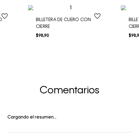
O
BILLETERA DE CUERO CON
BILL
CIERRE
CIER
$
98
,
90
$
98
,
Comentarios
Cargando el resumen…