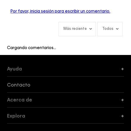
Por favor, inicia sesión para escribir un comentario.
Más reciente
Todos
Cargando comentarios…
Ayuda
+
Formas de Pago, Envío y Servicio al Cliente
Contacto
Acerca de
+
Guía de Cortes
Explora
+
Guía de ropa interior de mujer
Explora