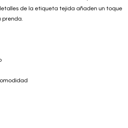
detalles de la etiqueta tejida añaden un toque
a prenda.
o
 comodidad