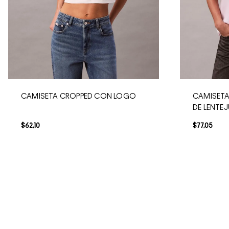
CAMISETA CROPPED CON LOGO
CAMISETA
DE LENTE
$
62
,
10
$
77
,
05