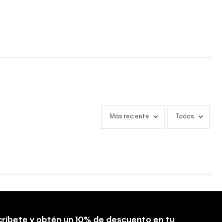
Más reciente
Todos
ríbete y obtén un 10% de descuento en tu