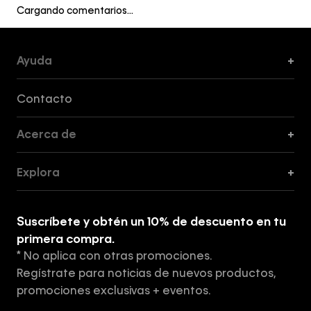
Cargando comentarios…
Ayuda
+
Formas de Pago, Envío y Servicio al Cliente
Contacto
Acerca de
+
Guía de Cortes
Explora
+
Guía de ropa interior de mujer
Explora
Guía de ropa interior de hombre
Suscríbete y obtén un 10% de descuento en tu
Tiendas
primera compra.
* No aplica con otras promociones.
Aviso de privacidad
Regístrate para noticias de nuevos productos,
Términos y Condiciones
promociones exclusivas + eventos.