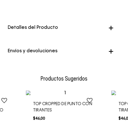
Detalles del Producto
Color
Negro
Envíos y devoluciones
Envío Normal: Hasta 3 días hábiles.
Productos Sugeridos
TOP CROPPED DE PUNTO CON
TOP
DO
TIRANTES
TIRA
$
46
,
00
$
46
,