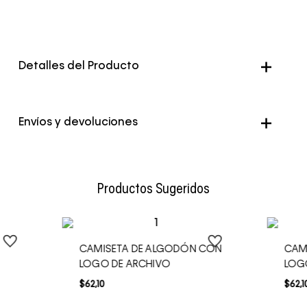
Detalles del Producto
Envíos y devoluciones
Envío Normal: Hasta 3 días hábiles.
Productos Sugeridos
CAMISETA DE ALGODÓN CON
CAM
LOGO DE ARCHIVO
LOG
$
62
,
10
$
62
,
1