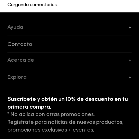
Cargando comentarios…
Ayuda
+
Formas de Pago, Envío y Servicio al Cliente
Contacto
Acerca de
+
Guía de Cortes
Explora
+
Guía de ropa interior de mujer
Explora
Guía de ropa interior de hombre
Suscríbete y obtén un 10% de descuento en tu
Tiendas
primera compra.
* No aplica con otras promociones.
Aviso de privacidad
Regístrate para noticias de nuevos productos,
Términos y Condiciones
promociones exclusivas + eventos.