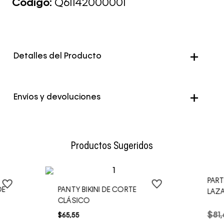
Código:
Q61142000001
Detalles del Producto
Genero
Mujer
Envíos y devoluciones
Color
Negro
Envío Normal: Hasta 3 días hábiles.
Productos Sugeridos
PART
DE
PANTY BIKINI DE CORTE
LAZ
CLÁSICO
$
81
,
$
65
,
55