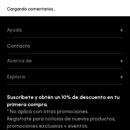
Cargando comentarios…
Ayuda
+
Formas de Pago, Envío y Servicio al Cliente
Contacto
Acerca de
+
Guía de Cortes
Explora
+
Guía de ropa interior de mujer
Explora
Guía de ropa interior de hombre
Suscríbete y obtén un 10% de descuento en tu
Tiendas
primera compra.
* No aplica con otras promociones.
Aviso de privacidad
Regístrate para noticias de nuevos productos,
Términos y Condiciones
promociones exclusivas + eventos.