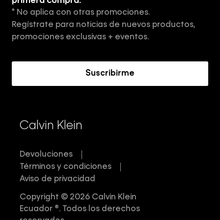
primera compra.
* No aplica con otras promociones.
Aviso de privacidad
Regístrate para noticias de nuevos productos,
Términos y Condiciones
promociones exclusivas + eventos.
Acerca de Calvin Klein
Suscribirme
Calvin Klein
Devoluciones
Términos y condiciones
Aviso de privacidad
Copyright © 2026 Calvin Klein
Ecuador ®. Todos los derechos