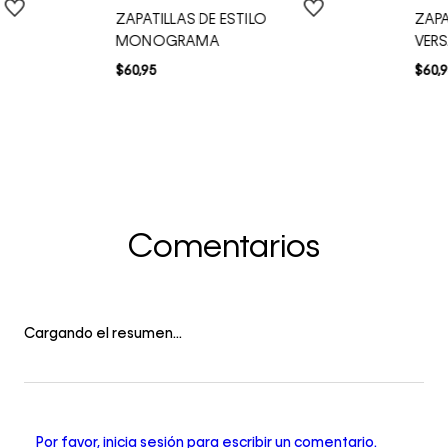
ZAPATILLAS DE ESTILO
ZAP
MONOGRAMA
VERS
$
60
,
95
$
60
,
9
Comentarios
Cargando el resumen…
Por favor, inicia sesión para escribir un comentario.