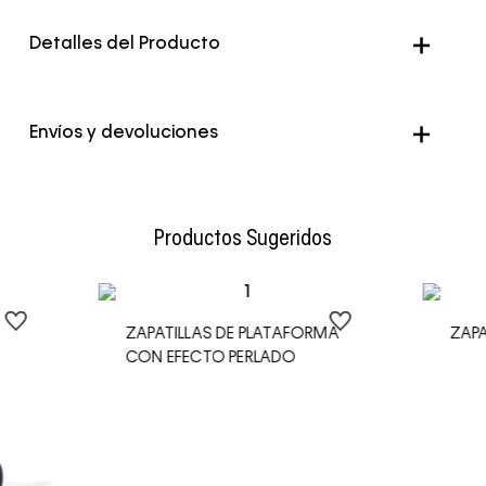
Detalles del Producto
Color
Negro
Envíos y devoluciones
Envío Normal: Hasta 3 días hábiles.
Productos Sugeridos
ZAPATILLAS DE PLATAFORMA
ZAPA
CON EFECTO PERLADO