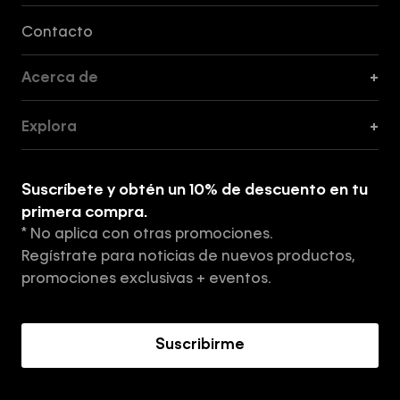
Formas de Pago, Envío y Servicio al Cliente
Contacto
Acerca de
+
Guía de Cortes
Explora
+
Guía de ropa interior de mujer
Explora
Guía de ropa interior de hombre
Suscríbete y obtén un 10% de descuento en tu
Tiendas
primera compra.
* No aplica con otras promociones.
Aviso de privacidad
Regístrate para noticias de nuevos productos,
Términos y Condiciones
promociones exclusivas + eventos.
Acerca de Calvin Klein
Suscribirme