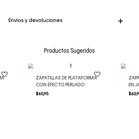
Envíos y devoluciones
Envío Normal: Hasta 3 días hábiles.
Productos Sugeridos
MA
ZAPATILLAS DE PLATAFORMA
ZAPA
CON EFECTO PERLADO
EN 
$
60
,
95
$
60
,
9