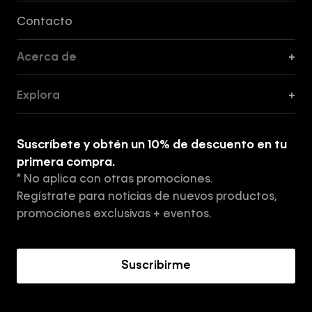
Formas de Pago, Envío y Servicio al Cliente
Contacto
Acerca de
+
Guía de Cortes
Explora
+
Guía de ropa interior de mujer
Explora
Guía de ropa interior de hombre
Suscríbete y obtén un 10% de descuento en tu
Tiendas
primera compra.
* No aplica con otras promociones.
Aviso de privacidad
Regístrate para noticias de nuevos productos,
Términos y Condiciones
promociones exclusivas + eventos.
Acerca de Calvin Klein
Suscribirme