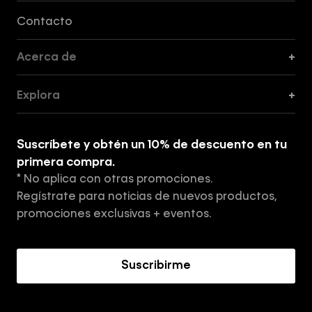
Formas de Pago, Envío y Servicio al Cliente
Contacto
Acerca de
+
Guía de Cortes
Explora
+
Guía de ropa interior de mujer
Explora
Guía de ropa interior de hombre
Suscríbete y obtén un 10% de descuento en tu
Tiendas
primera compra.
* No aplica con otras promociones.
Aviso de privacidad
Regístrate para noticias de nuevos productos,
Términos y Condiciones
promociones exclusivas + eventos.
Acerca de Calvin Klein
Suscribirme