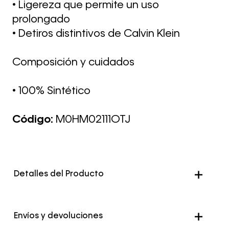
• Ligereza que permite un uso
prolongado
• Detiros distintivos de Calvin Klein
Composición y cuidados
• 100% Sintético
Código:
M0HM02111OTJ
Detalles del Producto
Color
Negro
Envíos y devoluciones