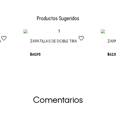
Envío Normal: Hasta 3 días hábiles.
Productos Sugeridos
A
ZAPATILLAS DE DOBLE TIRA
ZAP
$
60
,
95
$
62
,
1
Comentarios