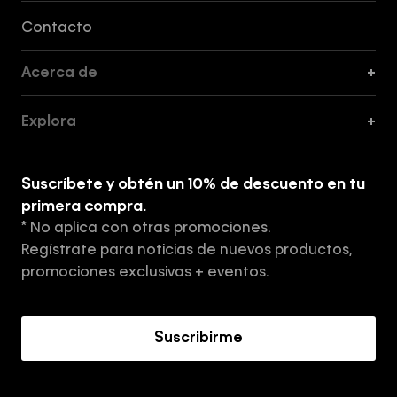
Formas de Pago, Envío y Servicio al Cliente
Contacto
Acerca de
+
Guía de Cortes
Explora
+
Guía de ropa interior de mujer
Explora
Guía de ropa interior de hombre
Suscríbete y obtén un 10% de descuento en tu
Tiendas
primera compra.
* No aplica con otras promociones.
Aviso de privacidad
Regístrate para noticias de nuevos productos,
Términos y Condiciones
promociones exclusivas + eventos.
Acerca de Calvin Klein
Suscribirme