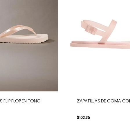
S FLIP FLOP EN TONO
ZAPATILLAS DE GOMA CO
O
$
102
,
35