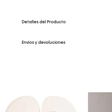
Detalles del Producto
Color
Blanco
Envíos y devoluciones
Envío Normal: Hasta 3 días hábiles.