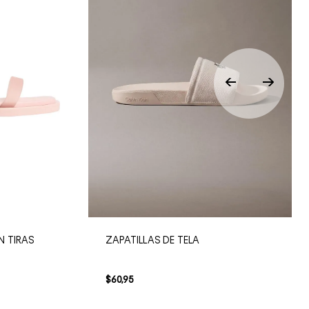
N TIRAS
ZAPATILLAS DE TELA
$
60
,
95