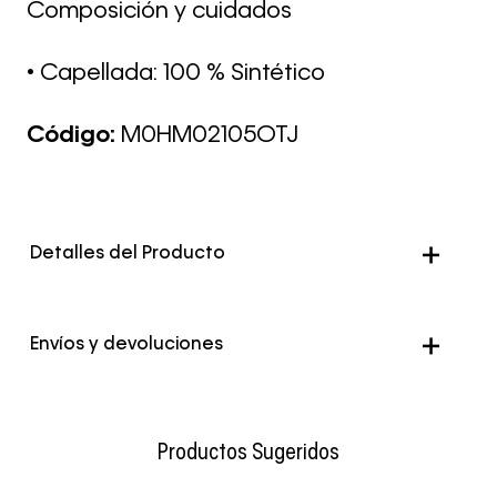
Composición y cuidados
• Capellada: 100 % Sintético
Código:
M0HM02105OTJ
Detalles del Producto
Color
Negro
Envíos y devoluciones
Envío Normal: Hasta 3 días hábiles.
Productos Sugeridos