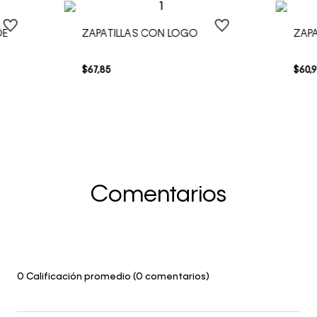
DE
ZAPATILLAS CON LOGO
ZAPA
$
67
,
85
$
60
,
9
Comentarios
0 Calificación promedio
(0 comentarios)