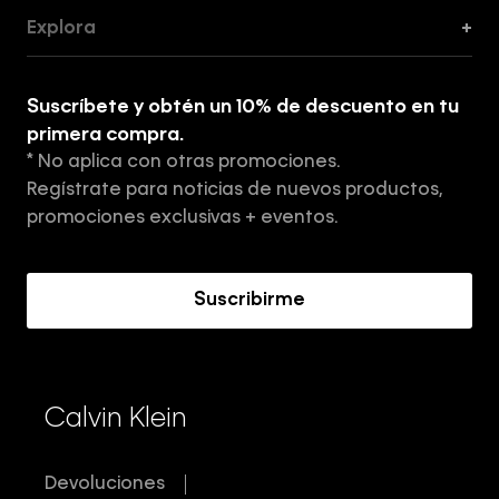
Guía de Cortes
Explora
+
Guía de ropa interior de mujer
Explora
Guía de ropa interior de hombre
Suscríbete y obtén un 10% de descuento en tu
Tiendas
primera compra.
* No aplica con otras promociones.
Aviso de privacidad
Regístrate para noticias de nuevos productos,
Términos y Condiciones
promociones exclusivas + eventos.
Acerca de Calvin Klein
Suscribirme
Calvin Klein
Devoluciones