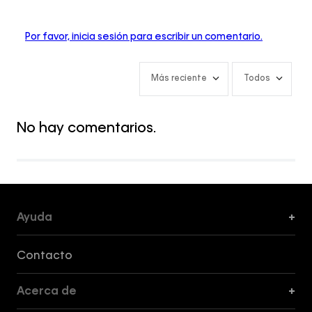
Por favor, inicia sesión para escribir un comentario.
Más reciente
Todos
No hay comentarios.
Ayuda
+
Formas de Pago, Envío y Servicio al Cliente
Contacto
Acerca de
+