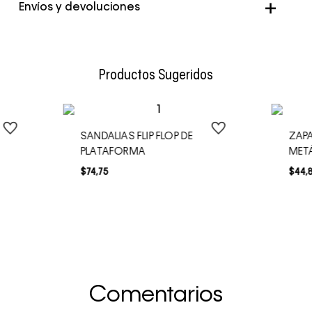
Envíos y devoluciones
Envío Normal: Hasta 3 días hábiles.
Productos Sugeridos
SANDALIAS FLIP FLOP DE
ZAPA
PLATAFORMA
MET
$
74
,
75
$
44
,
Comentarios