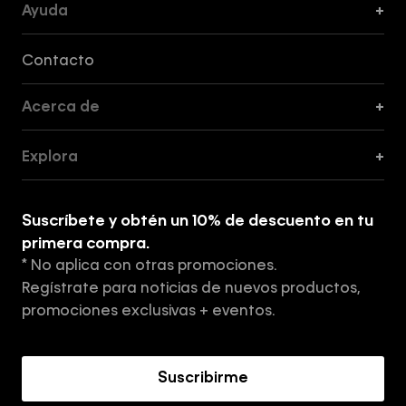
Ayuda
+
Formas de Pago, Envío y Servicio al Cliente
Contacto
Acerca de
+
Guía de Cortes
Explora
+
Guía de ropa interior de mujer
Explora
Guía de ropa interior de hombre
Suscríbete y obtén un 10% de descuento en tu
Tiendas
primera compra.
* No aplica con otras promociones.
Aviso de privacidad
Regístrate para noticias de nuevos productos,
Términos y Condiciones
promociones exclusivas + eventos.
Acerca de Calvin Klein
Suscribirme