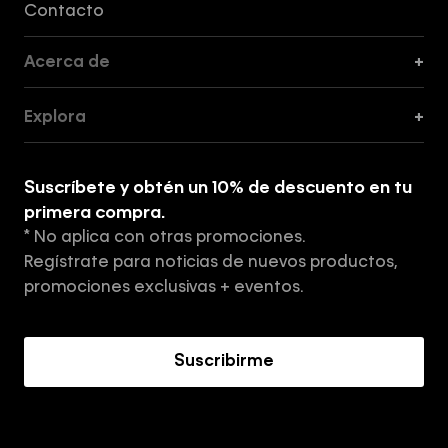
Contacto
Acerca de
+
Guía de Cortes
Explora
+
Guía de ropa interior de mujer
Explora
Guía de ropa interior de hombre
Suscríbete y obtén un 10% de descuento en tu
Tiendas
primera compra.
* No aplica con otras promociones.
Aviso de privacidad
Regístrate para noticias de nuevos productos,
Términos y Condiciones
promociones exclusivas + eventos.
Acerca de Calvin Klein
Suscribirme