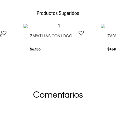
Envío Normal: Hasta 3 días hábiles.
Productos Sugeridos
AS
ZAPATILLAS CON LOGO
ZAPA
$
67
,
85
$
41
,
4
Comentarios