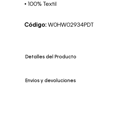
• 100% Textil
Código:
W0HW02934PDT
Detalles del Producto
Envíos y devoluciones
Envío Normal: Hasta 3 días hábiles.