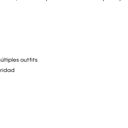
tiples outfits
uridad