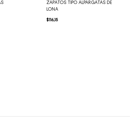
AS
ZAPATOS TIPO ALPARGATAS DE
LONA
$
116
,
15