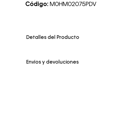
Código:
M0HM02075PDV
Detalles del Producto
Envíos y devoluciones
Envío Normal: Hasta 3 días hábiles.