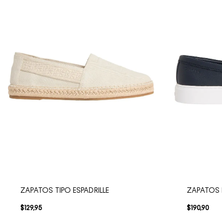
ZAPATOS TIPO ESPADRILLE
ZAPATOS
$
129
,
95
$
190
,
90