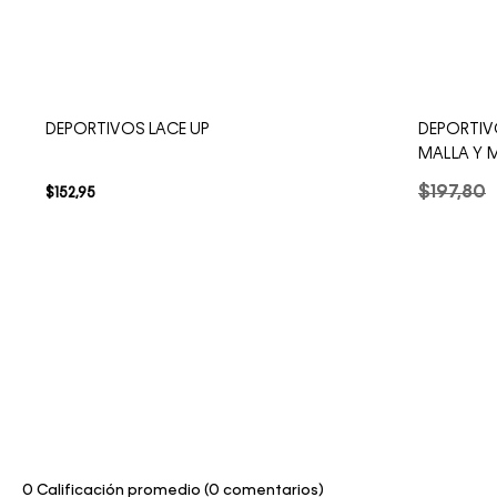
DEPORTIVOS LACE UP
DEPORTIVO
MALLA Y 
$
197
,
80
$
152
,
95
0 Calificación promedio
(0 comentarios)