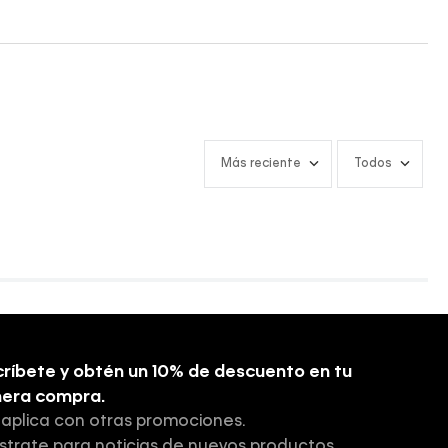
Más reciente
Todos
ríbete y obtén un 10% de descuento en tu
mera compra.
 aplica con otras promociones.
strate para noticias de nuevos productos,