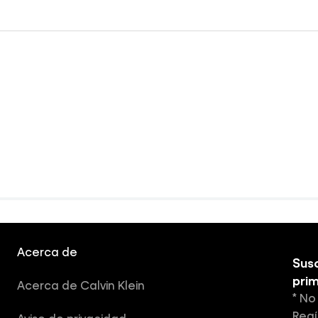
Acerca de
Susc
pri
Acerca de Calvin Klein
* No
Regí