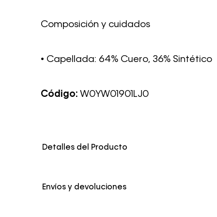
Composición y cuidados
• Capellada: 64% Cuero, 36% Sintético
Código:
W0YW01901LJ0
Detalles del Producto
Color
Blanco
Envíos y devoluciones