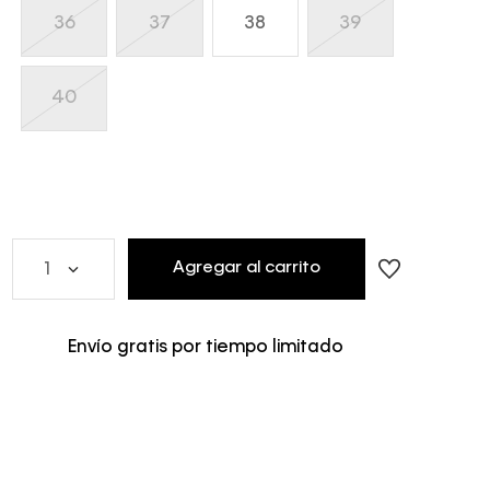
36
37
38
39
40
Agregar al carrito
1
Envío gratis por tiempo limitado