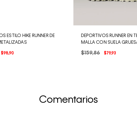
S ESTILO HIKE RUNNER DE
DEPORTIVOS RUNNER EN T
METALIZADAS
MALLA CON SUELA GRUES
$
159
,
86
$
98
,
90
$
79
,
93
Comentarios