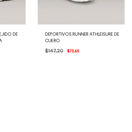
EJIDO DE
DEPORTIVOS RUNNER ATHLEISURE DE
A
CUERO
$
147
,
20
$
73
,
60